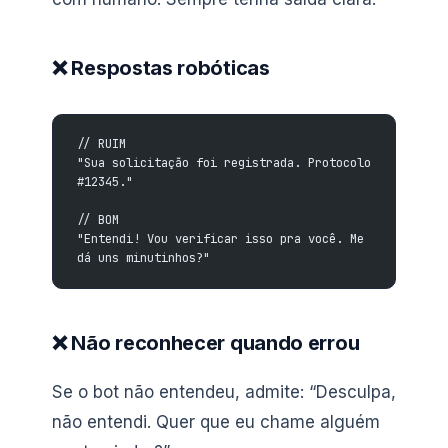
❌ Respostas robóticas
// RUIM
"Sua solicitação foi registrada. Protocolo 
#12345."
// BOM
"Entendi! Vou verificar isso pra você. Me 
dá uns minutinhos?"
❌ Não reconhecer quando errou
Se o bot não entendeu, admite: “Desculpa,
não entendi. Quer que eu chame alguém