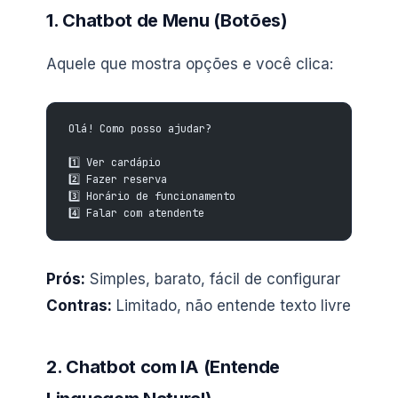
1. Chatbot de Menu (Botões)
Aquele que mostra opções e você clica:
Olá! Como posso ajudar?
1️⃣ Ver cardápio
2️⃣ Fazer reserva
3️⃣ Horário de funcionamento
4️⃣ Falar com atendente
Prós:
Simples, barato, fácil de configurar
Contras:
Limitado, não entende texto livre
2. Chatbot com IA (Entende