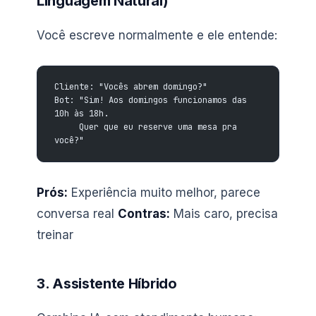
Linguagem Natural)
Você escreve normalmente e ele entende:
Cliente: "Vocês abrem domingo?"
Bot: "Sim! Aos domingos funcionamos das 
10h às 18h.
     Quer que eu reserve uma mesa pra 
você?"
Prós:
Experiência muito melhor, parece
conversa real
Contras:
Mais caro, precisa
treinar
3. Assistente Híbrido