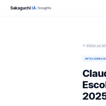
Sakaguchi
IA
/
Insights
Voltar ao bl
INTELIGENCIA
Clau
Esco
202