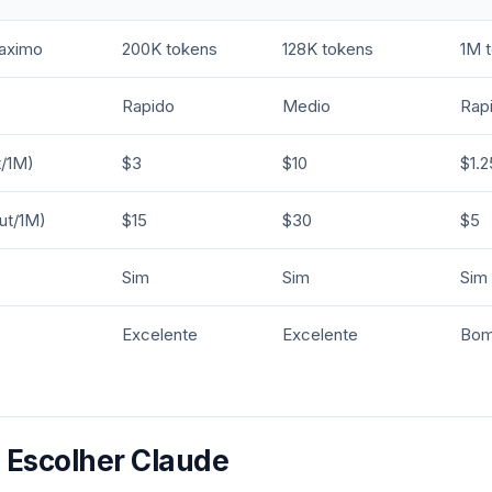
aximo
200K tokens
128K tokens
1M 
Rapido
Medio
Rap
t/1M)
$3
$10
$1.2
ut/1M)
$15
$30
$5
Sim
Sim
Sim
Excelente
Excelente
Bo
Escolher Claude