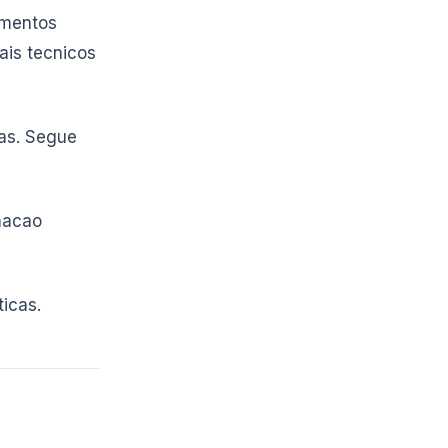
umentos
ais tecnicos
as. Segue
macao
icas.