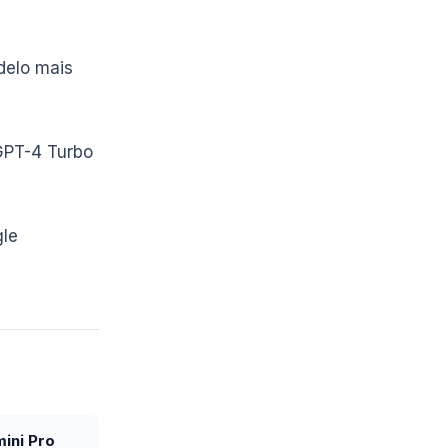
delo mais
GPT-4 Turbo
gle
ini Pro