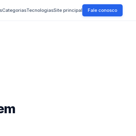
s
Categorias
Tecnologias
Site principal
Fale conosco
 em