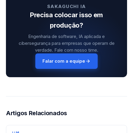
SAKAGUCHI IA
Precisa colocar isso em
produção?
Engenharia de software, IA aplicada e
cibersegurança para empresas que operam de
verdade. Fale com nosso time.
Falar com a equipe
Artigos Relacionados
LLM