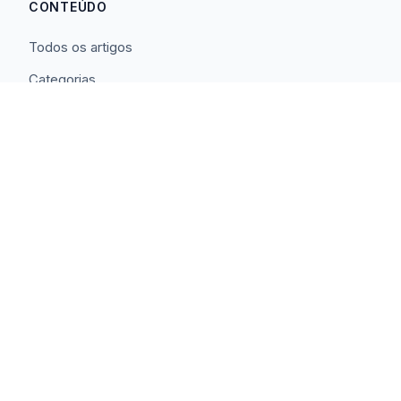
CONTEÚDO
Todos os artigos
Categorias
RSS Feed
SAKAGUCHI IA
Site principal
Serviços
Stack técnica
Portfólio
CONTATO
Fale conosco